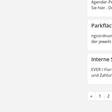
Agender-Pe
Sie hier .
Parkflä
ngsordnung
der jeweils
Interne 
EVER / Fio
und Zahlun
«
1
2