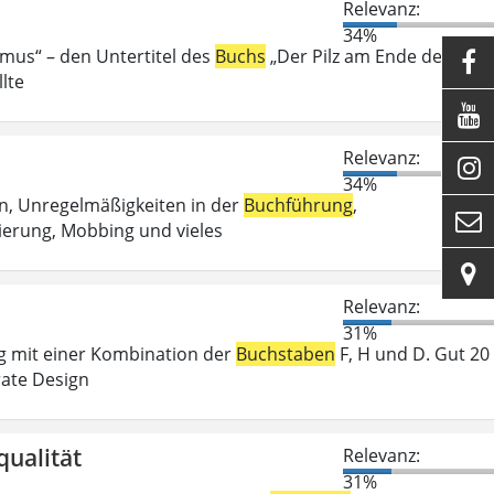
Relevanz:
34%
smus“ – den Untertitel des
Buchs
„Der Pilz am Ende der Welt

lte

Relevanz:

34%
n, Unregelmäßigkeiten in der
Buchführung
,

ierung, Mobbing und vieles

Relevanz:
31%
ng mit einer Kombination der
Buchstaben
F, H und D. Gut 20
rate Design
qualität
Relevanz:
31%