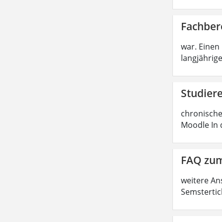
Fachber
war. Einen
langjährige
Studier
chronische
Moodle In 
FAQ zum
weitere An
Semstertic