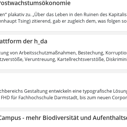
Postwachstumsökonomie
sen“ plakativ zu. „Über das Leben in den Ruinen des Kapitali
nhaupt Tsing) zitierend, gab er zugleich dem, was folgen sol
attform der h_da
htung von Arbeitsschutzmaßnahmen, Bestechung, Korruptio
zverstöße, Veruntreuung, Kartellrechtsverstöße, Diskrimin
chbereichs Gestaltung entwickeln eine typografische Lösu
t FHD für Fachhochschule Darmstadt, bis zum neuen Corpo
Campus - mehr Biodiversität und Aufenthalts