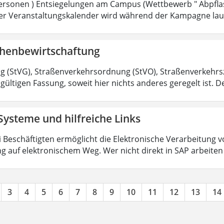
rsonen ) Entsiegelungen am Campus (Wettbewerb " Abpflas
 Der Veranstaltungskalender wird während der Kampagne lau
chenbewirtschaftung
 (StVG), Straßenverkehrsordnung (StVO), Straßenverkehr
 gültigen Fassung, soweit hier nichts anderes geregelt ist. De
Systeme und hilfreiche Links
ri Beschäftigten ermöglicht die Elektronische Verarbeitun
g auf elektronischem Weg. Wer nicht direkt in SAP arbeite
3
4
5
6
7
8
9
10
11
12
13
14