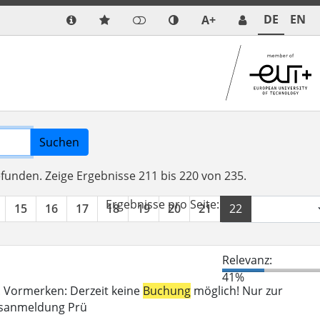
DE
EN
A+
Suchen
efunden.
Zeige Ergebnisse 211 bis 220 von 235.
Ergebnisse pro Seite:
15
16
17
18
19
20
21
22
23
24
Relevanz:
41%
n. Vormerken: Derzeit keine
Buchung
möglich! Nur zur
gsanmeldung Prü