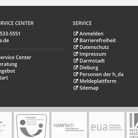
RVICE CENTER
SERVICE
.533-5551
Anmelden
a
.
de
Barrierefreiheit
Datenschutz
Impressum
ervice Center
Darmstadt
eratung
Dieburg
ngebot
Personen der h_da
tart
Meldeplattform
Sitemap