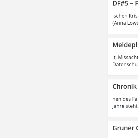
DF#5 – 
ischen Kri
(Anna Lowe
Meldepl
it, Missac
Datenschut
Chronik
nen des Fa
Jahre steh
Grüner 