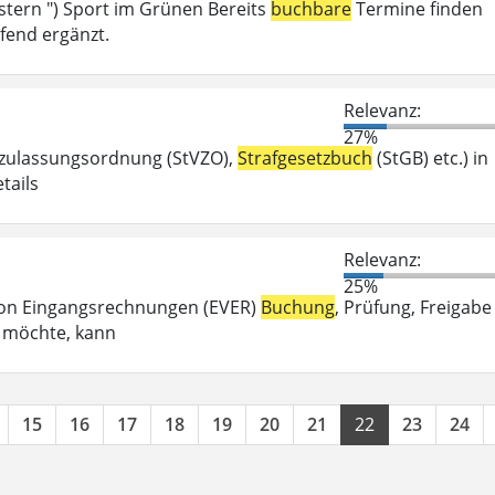
tern ") Sport im Grünen Bereits
buchbare
Termine finden
fend ergänzt.
Relevanz:
27%
szulassungsordnung (StVZO),
Strafgesetzbuch
(StGB) etc.) in
tails
Relevanz:
25%
g von Eingangsrechnungen (EVER)
Buchung
, Prüfung, Freigabe
n möchte, kann
15
16
17
18
19
20
21
22
23
24