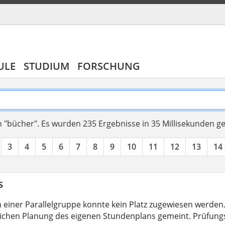
ULE
STUDIUM
FORSCHUNG
 "bücher".
Es wurden 235 Ergebnisse in 35 Millisekunden g
3
4
5
6
7
8
9
10
11
12
13
14
s
 in einer Parallelgruppe konnte kein Platz zugewiesen werde
ichen Planung des eigenen Stundenplans gemeint. Prüfun