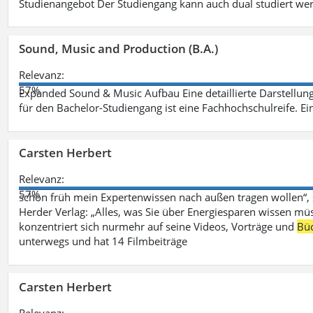
Studienangebot Der Studiengang kann auch dual studiert we
Sound, Music and Production (B.A.)
Relevanz:
57%
Expanded Sound & Music Aufbau Eine detaillierte Darstellung
für den Bachelor-Studiengang ist eine Fachhochschulreife. Ein
Carsten Herbert
Relevanz:
57%
schon früh mein Expertenwissen nach außen tragen wollen“,
Herder Verlag: „Alles, was Sie über Energiesparen wissen mü
konzentriert sich nurmehr auf seine Videos, Vorträge und
Bü
unterwegs und hat 14 Filmbeiträge
Carsten Herbert
Relevanz: