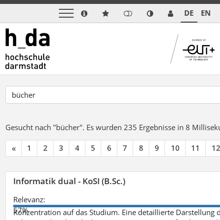
DE
EN
Gesucht nach "bücher".
Es wurden 235 Ergebnisse in 8 Millise
«
1
2
3
4
5
6
7
8
9
10
11
1
Informatik dual - KoSI (B.Sc.)
Relevanz:
57%
Konzentration auf das Studium. Eine detaillierte Darstellung 