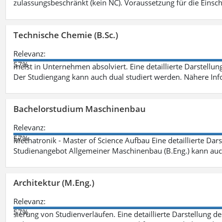
zulassungsbeschränkt (kein NC). Voraussetzung für die Einsch
Technische Chemie (B.Sc.)
Relevanz:
57%
meist in Unternehmen absolviert. Eine detaillierte Darstellun
Der Studiengang kann auch dual studiert werden. Nähere In
Bachelorstudium Maschinenbau
Relevanz:
57%
Mechatronik - Master of Science Aufbau Eine detaillierte Dars
Studienangebot Allgemeiner Maschinenbau (B.Eng.) kann auc
Architektur (M.Eng.)
Relevanz:
57%
sierung von Studienverläufen. Eine detaillierte Darstellung d