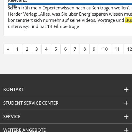
57%
schon früh mein Expertenwissen nach außen tragen wollen“,
Herder Verlag: „Alles, was Sie über Energiesparen wissen mü
konzentriert sich nurmehr auf seine Videos, Vorträge und
Bü
unterwegs und hat 14 Filmbeiträge
«
1
2
3
4
5
6
7
8
9
10
11
1
KONTAKT
STUDENT SERVICE CENTER
SERVICE
WEITERE ANGEBOTE