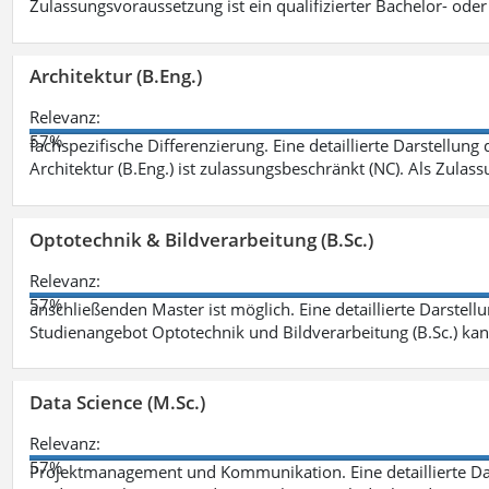
Zulassungsvoraussetzung ist ein qualifizierter Bachelor- od
Architektur (B.Eng.)
Relevanz:
57%
fachspezifische Differenzierung. Eine detaillierte Darstellung
Architektur (B.Eng.) ist zulassungsbeschränkt (NC). Als Zulas
Optotechnik & Bildverarbeitung (B.Sc.)
Relevanz:
57%
anschließenden Master ist möglich. Eine detaillierte Darstell
Studienangebot Optotechnik und Bildverarbeitung (B.Sc.) ka
Data Science (M.Sc.)
Relevanz:
57%
Projektmanagement und Kommunikation. Eine detaillierte Dar