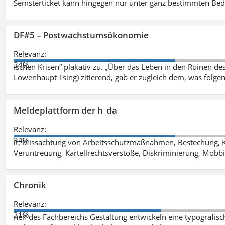
Semsterticket kann hingegen nur unter ganz bestimmten Be
DF#5 – Postwachstumsökonomie
Relevanz:
34%
ischen Krisen“ plakativ zu. „Über das Leben in den Ruinen de
Lowenhaupt Tsing) zitierend, gab er zugleich dem, was folgen
Meldeplattform der h_da
Relevanz:
34%
it, Missachtung von Arbeitsschutzmaßnahmen, Bestechung, K
Veruntreuung, Kartellrechtsverstöße, Diskriminierung, Mobbi
Chronik
Relevanz:
31%
nen des Fachbereichs Gestaltung entwickeln eine typografis