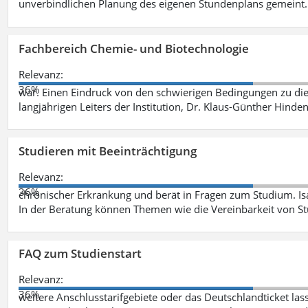
unverbindlichen Planung des eigenen Stundenplans gemeint
Fachbereich Chemie- und Biotechnologie
Relevanz:
36%
war. Einen Eindruck von den schwierigen Bedingungen zu die
langjährigen Leiters der Institution, Dr. Klaus-Günther Hinde
Studieren mit Beeinträchtigung
Relevanz:
36%
chronischer Erkrankung und berät in Fragen zum Studium. Is
In der Beratung können Themen wie die Vereinbarkeit von St
FAQ zum Studienstart
Relevanz:
36%
weitere Anschlusstarifgebiete oder das Deutschlandticket las