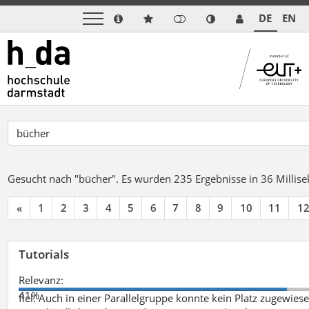
DE
EN
Gesucht nach "bücher".
Es wurden 235 Ergebnisse in 36 Milli
«
1
2
3
4
5
6
7
8
9
10
11
1
Tutorials
Relevanz:
41%
fiel. Auch in einer Parallelgruppe konnte kein Platz zugewie