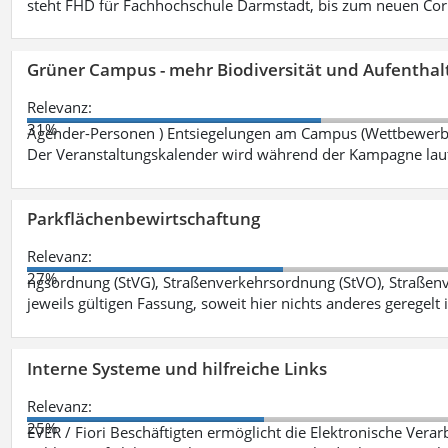
steht FHD für Fachhochschule Darmstadt, bis zum neuen Cor
Grüner Campus - mehr Biodiversität und Aufenthal
Relevanz:
31%
Agender-Personen ) Entsiegelungen am Campus (Wettbewerb "
Der Veranstaltungskalender wird während der Kampagne lau
Parkflächenbewirtschaftung
Relevanz:
27%
ngsordnung (StVG), Straßenverkehrsordnung (StVO), Straße
jeweils gültigen Fassung, soweit hier nichts anderes geregelt i
Interne Systeme und hilfreiche Links
Relevanz:
25%
EVER / Fiori Beschäftigten ermöglicht die Elektronische Ver