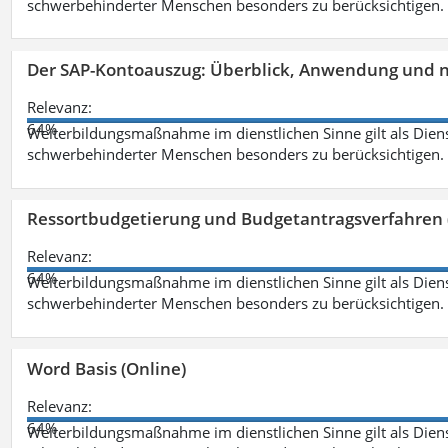
schwerbehinderter Menschen besonders zu berücksichtigen. Fa
Der SAP-Kontoauszug: Überblick, Anwendung und nü
Relevanz:
64%
Weiterbildungsmaßnahme im dienstlichen Sinne gilt als Dien
schwerbehinderter Menschen besonders zu berücksichtigen. Fa
Ressortbudgetierung und Budgetantragsverfahren 
Relevanz:
64%
Weiterbildungsmaßnahme im dienstlichen Sinne gilt als Dien
schwerbehinderter Menschen besonders zu berücksichtigen. Fa
Word Basis (Online)
Relevanz:
64%
Weiterbildungsmaßnahme im dienstlichen Sinne gilt als Dien