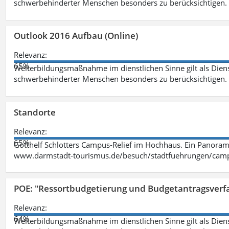
schwerbehinderter Menschen besonders zu berücksichtigen. Fa
Outlook 2016 Aufbau (Online)
Relevanz:
65%
Weiterbildungsmaßnahme im dienstlichen Sinne gilt als Dien
schwerbehinderter Menschen besonders zu berücksichtigen. Fa
Standorte
Relevanz:
65%
Gotthelf Schlotters Campus-Relief im Hochhaus. Ein Panorama
www.darmstadt-tourismus.de/besuch/stadtfuehrungen/cam
POE: "Ressortbudgetierung und Budgetantragsverf
Relevanz:
64%
Weiterbildungsmaßnahme im dienstlichen Sinne gilt als Dien