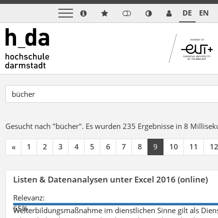
DE
EN
Gesucht nach "bücher".
Es wurden 235 Ergebnisse in 8 Millise
«
1
2
3
4
5
6
7
8
9
10
11
1
Listen & Datenanalysen unter Excel 2016 (online)
Relevanz:
65%
Weiterbildungsmaßnahme im dienstlichen Sinne gilt als Dien