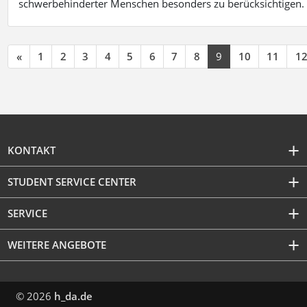
schwerbehinderter Menschen besonders zu berücksichtigen. Fa
«
1
2
3
4
5
6
7
8
9
10
11
1
KONTAKT
STUDENT SERVICE CENTER
SERVICE
WEITERE ANGEBOTE
© 2026
h_da.de