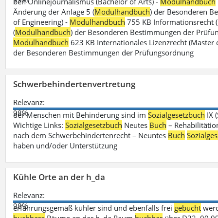
ben Onlinejournalismus (Bachelor of Arts) -
Modulhandbuch
Änderung der Anlage 5 (
Modulhandbuch
) der Besonderen B
of Engineering) -
Modulhandbuch
755 KB Informationsrecht (
(
Modulhandbuch
) der Besonderen Bestimmungen der Prüfungs
Modulhandbuch
623 KB Internationales Lizenzrecht (Master 
der Besonderen Bestimmungen der Prüfungsordnung
Schwerbehindertenvertretung
Relevanz:
98%
der Menschen mit Behinderung sind im
Sozialgesetzbuch
IX 
Wichtige Links:
Sozialgesetzbuch
Neutes
Buch
– Rehabilitätio
nach dem Schwerbehindertenrecht – Neuntes
Buch
Sozialge
haben und/oder Unterstützung
Kühle Orte an der h_da
Relevanz:
98%
erfahrungsgemäß kühler sind und ebenfalls frei
gebucht
werd