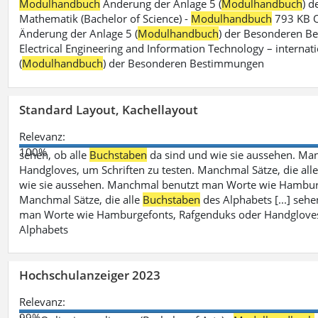
Modulhandbuch
Änderung der Anlage 5 (
Modulhandbuch
) 
Mathematik (Bachelor of Science) -
Modulhandbuch
793 KB O
Änderung der Anlage 5 (
Modulhandbuch
) der Besonderen Bes
Electrical Engineering and Information Technology – internati
(
Modulhandbuch
) der Besonderen Bestimmungen
Standard Layout, Kachellayout
Relevanz:
100%
sehen, ob alle
Buchstaben
da sind und wie sie aussehen. M
Handgloves, um Schriften zu testen. Manchmal Sätze, die all
wie sie aussehen. Manchmal benutzt man Worte wie Hamburg
Manchmal Sätze, die alle
Buchstaben
des Alphabets [...] sehe
man Worte wie Hamburgefonts, Rafgenduks oder Handgloves, 
Alphabets
Hochschulanzeiger 2023
Relevanz:
99%