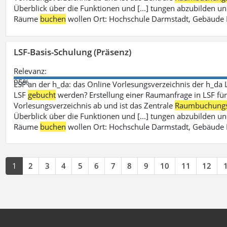
Überblick über die Funktionen und [...] tungen abzubilden un
Räume
buchen
wollen Ort: Hochschule Darmstadt, Gebäude 
LSF-Basis-Schulung (Präsenz)
Relevanz:
95%
LSF an der h_da: das Online Vorlesungsverzeichnis der h_da 
LSF
gebucht
werden? Erstellung einer Raumanfrage in LSF für e
Vorlesungsverzeichnis ab und ist das Zentrale
Raumbuchung
Überblick über die Funktionen und [...] tungen abzubilden un
Räume
buchen
wollen Ort: Hochschule Darmstadt, Gebäude 
1
2
3
4
5
6
7
8
9
10
11
12