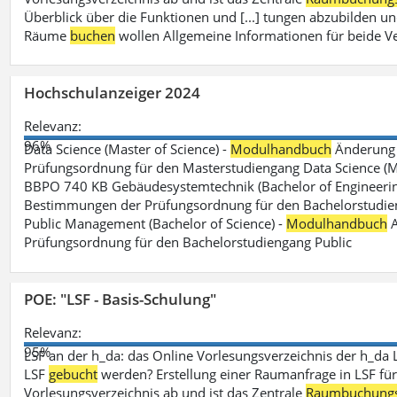
Überblick über die Funktionen und [...] tungen abzubilden un
Räume
buchen
wollen Allgemeine Informationen für beide V
Hochschulanzeiger 2024
Relevanz:
96%
Data Science (Master of Science) -
Modulhandbuch
Änderung 
Prüfungsordnung für den Masterstudiengang Data Science (M.S
BBPO 740 KB Gebäudesystemtechnik (Bachelor of Engineerin
Bestimmungen der Prüfungsordnung für den Bachelorstudien
Public Management (Bachelor of Science) -
Modulhandbuch
A
Prüfungsordnung für den Bachelorstudiengang Public
POE: "LSF - Basis-Schulung"
Relevanz:
95%
LSF an der h_da: das Online Vorlesungsverzeichnis der h_da 
LSF
gebucht
werden? Erstellung einer Raumanfrage in LSF für e
Vorlesungsverzeichnis ab und ist das Zentrale
Raumbuchung