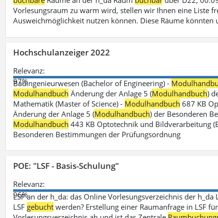
buchbare
Räume an der h_da Raum
buchbar
über D22, 00.09
Vorlesungsraum zu warm wird, stellen wir Ihnen eine Liste fr
Ausweichmöglichkeit nutzen können. Diese Räume könnten 
Hochschulanzeiger 2022
Relevanz:
97%
Bauingenieurwesen (Bachelor of Engineering) -
Modulhandb
Modulhandbuch
Änderung der Anlage 5 (
Modulhandbuch
) 
Mathematik (Master of Science) -
Modulhandbuch
687 KB Opt
Änderung der Anlage 5 (
Modulhandbuch
) der Besonderen Bes
Modulhandbuch
443 KB Optotechnik und Bildverarbeitung (B
Besonderen Bestimmungen der Prüfungsordnung
POE: "LSF - Basis-Schulung"
Relevanz:
96%
LSF an der h_da: das Online Vorlesungsverzeichnis der h_da 
LSF
gebucht
werden? Erstellung einer Raumanfrage in LSF für e
Vorlesungsverzeichnis ab und ist das Zentrale
Raumbuchung