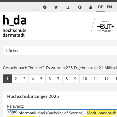
DE
EN
Gesucht nach "bücher".
Es wurden 235 Ergebnisse in 21 Milli
1
2
3
4
5
6
7
8
9
10
11
12
Hochschulanzeiger 2025
Relevanz:
100%
2025 Informatik dual (Bachelor of Science) -
Modulhandbuch