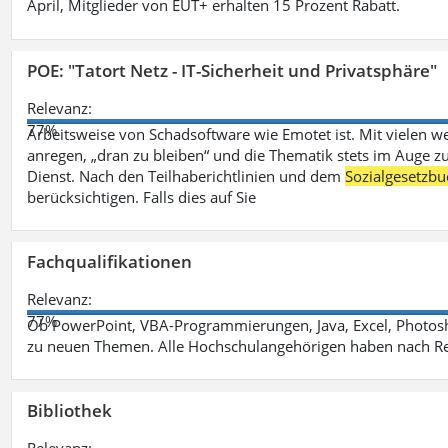
April, Mitglieder von EUT+ erhalten 15 Prozent Rabatt.
POE: "Tatort Netz - IT-Sicherheit und Privatsphäre"
Relevanz:
77%
Arbeitsweise von Schadsoftware wie Emotet ist. Mit vielen w
anregen, „dran zu bleiben“ und die Thematik stets im Auge zu
Dienst. Nach den Teilhaberichtlinien und dem
Sozialgesetzbu
berücksichtigen. Falls dies auf Sie
Fachqualifikationen
Relevanz:
77%
Ob PowerPoint, VBA-Programmierungen, Java, Excel, Photosh
zu neuen Themen. Alle Hochschulangehörigen haben nach Re
Bibliothek