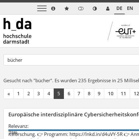
DE
EN
Gesucht nach "bücher".
Es wurden 235 Ergebnisse in 25 Milli
«
1
2
3
4
5
6
7
8
9
10
11
1
Europäische interdisziplinäre Cybersicherheitskonf
Relevanz:
78%
itsforschung. 👉 Programm: https://lnkd.in/d4uVY-5R 👉 An