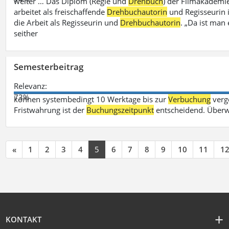
weiter … Das Diplom (Regie und
Drehbuch
) der Filmakademie
arbeitet als freischaffende
Drehbuchautorin
und Regisseurin in
die Arbeit als Regisseurin und
Drehbuchautorin
. „Da ist man 
seither
Semesterbeitrag
Relevanz:
73%
können systembedingt 10 Werktage bis zur
Verbuchung
verge
Fristwahrung ist der
Buchungszeitpunkt
entscheidend. Überw
«
1
2
3
4
5
6
7
8
9
10
11
1
KONTAKT