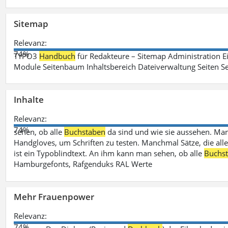
Sitemap
Relevanz:
74%
TYPO3
Handbuch
für Redakteure – Sitemap Administration Ei
Module Seitenbaum Inhaltsbereich Dateiverwaltung Seiten Se
Inhalte
Relevanz:
74%
sehen, ob alle
Buchstaben
da sind und wie sie aussehen. M
Handgloves, um Schriften zu testen. Manchmal Sätze, die all
ist ein Typoblindtext. An ihm kann man sehen, ob alle
Buchs
Hamburgefonts, Rafgenduks RAL Werte
Mehr Frauenpower
Relevanz:
74%