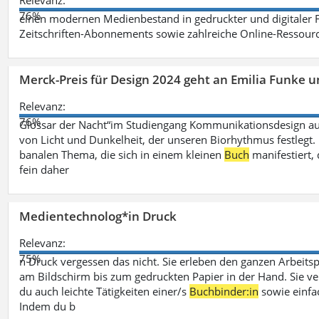
Relevanz:
76%
einen modernen Medienbestand in gedruckter und digitaler
Zeitschriften-Abonnements sowie zahlreiche Online-Ressou
Merck-Preis für Design 2024 geht an Emilia Funke 
Relevanz:
76%
Glossar der Nacht“im Studiengang Kommunikationsdesign aus
von Licht und Dunkelheit, der unseren Biorhythmus festlegt. 
banalen Thema, die sich in einem kleinen
Buch
manifestiert, 
fein daher
Medientechnolog*in Druck
Relevanz:
75%
n Druck vergessen das nicht. Sie erleben den ganzen Arbeitsp
am Bildschirm bis zum gedruckten Papier in der Hand. Sie v
du auch leichte Tätigkeiten einer/s
Buchbinder:in
sowie einfa
Indem du b