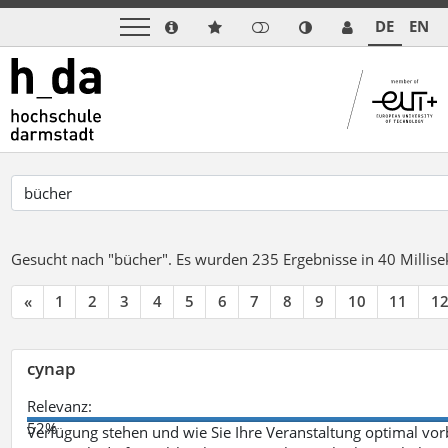
DE
EN
Gesucht nach "bücher".
Es wurden 235 Ergebnisse in 40 Milli
«
1
2
3
4
5
6
7
8
9
10
11
1
cynap
Relevanz:
52%
Verfügung stehen und wie Sie Ihre Veranstaltung optimal vo