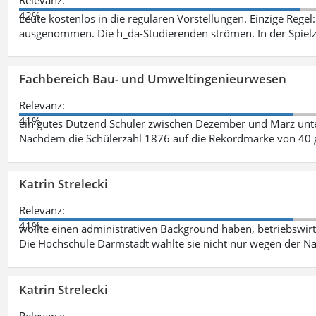
42%
Leute kostenlos in die regulären Vorstellungen. Einzige Regel
ausgenommen. Die h_da-Studierenden strömen. In der Spiel
Fachbereich Bau- und Umweltingenieurwesen
Relevanz:
41%
ein gutes Dutzend Schüler zwischen Dezember und März unt
Nachdem die Schülerzahl 1876 auf die Rekordmarke von 40 
Katrin Strelecki
Relevanz:
41%
wollte einen administrativen Background haben, betriebswir
Die Hochschule Darmstadt wählte sie nicht nur wegen der 
Katrin Strelecki
Relevanz: