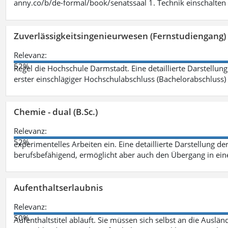
anny.co/b/de-formal/book/senatssaal 1. Technik einschalten 
Zuverlässigkeitsingenieurwesen (Fernstudiengang) 
Relevanz:
52%
Regel die Hochschule Darmstadt. Eine detaillierte Darstellung
erster einschlägiger Hochschulabschluss (Bachelorabschluss)
Chemie - dual (B.Sc.)
Relevanz:
52%
experimentelles Arbeiten ein. Eine detaillierte Darstellung de
berufsbefähigend, ermöglicht aber auch den Übergang in ei
Aufenthaltserlaubnis
Relevanz:
50%
Aufenthaltstitel abläuft. Sie müssen sich selbst an die Aus