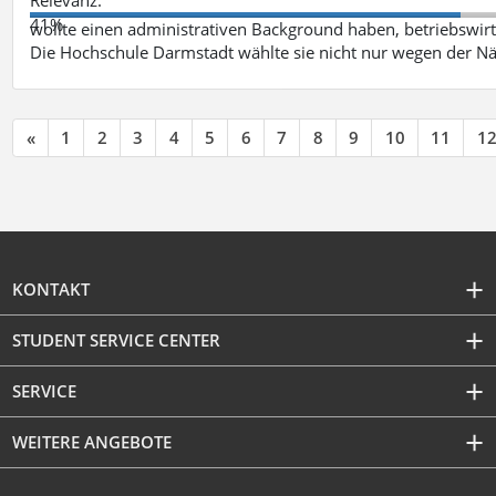
41%
wollte einen administrativen Background haben, betriebswir
Die Hochschule Darmstadt wählte sie nicht nur wegen der 
«
1
2
3
4
5
6
7
8
9
10
11
1
KONTAKT
STUDENT SERVICE CENTER
SERVICE
WEITERE ANGEBOTE