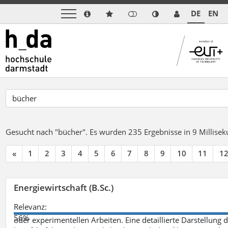
DE
EN
Gesucht nach "bücher".
Es wurden 235 Ergebnisse in 9 Millise
«
1
2
3
4
5
6
7
8
9
10
11
1
Energiewirtschaft (B.Sc.)
Relevanz:
56%
oder experimentellen Arbeiten. Eine detaillierte Darstellung 