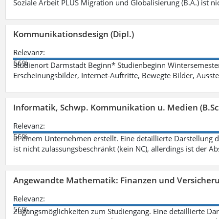
Soziale Arbeit PLUS Migration und Globalisierung (B.A.) ist ni
Kommunikationsdesign (Dipl.)
Relevanz:
56%
Studienort Darmstadt Beginn* Studienbeginn Wintersemeste
Erscheinungsbilder, Internet-Auftritte, Bewegte Bilder, Ausste
Informatik, Schwp. Kommunikation u. Medien (B.Sc
Relevanz:
56%
in einem Unternehmen erstellt. Eine detaillierte Darstellung 
ist nicht zulassungsbeschränkt (kein NC), allerdings ist der A
Angewandte Mathematik: Finanzen und Versicher
Relevanz:
56%
Zugangsmöglichkeiten zum Studiengang. Eine detaillierte Dar