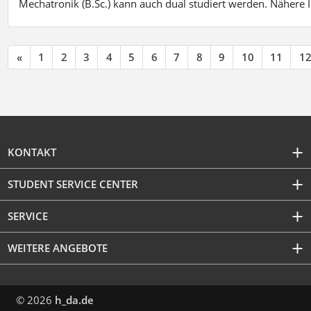
Mechatronik (B.Sc.) kann auch dual studiert werden. Nähere
«
1
2
3
4
5
6
7
8
9
10
11
1
KONTAKT
STUDENT SERVICE CENTER
SERVICE
WEITERE ANGEBOTE
© 2026
h_da.de