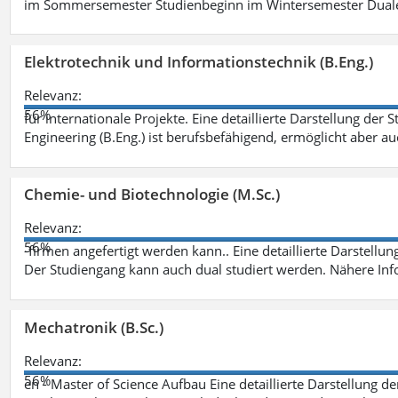
im Sommersemester Studienbeginn im Wintersemester Dual
Elektrotechnik und Informationstechnik (B.Eng.)
Relevanz:
56%
für internationale Projekte. Eine detaillierte Darstellung der 
Engineering (B.Eng.) ist berufsbefähigend, ermöglicht aber a
Chemie- und Biotechnologie (M.Sc.)
Relevanz:
56%
-firmen angefertigt werden kann.. Eine detaillierte Darstellu
Der Studiengang kann auch dual studiert werden. Nähere In
Mechatronik (B.Sc.)
Relevanz:
56%
en - Master of Science Aufbau Eine detaillierte Darstellung d