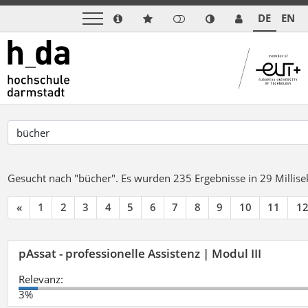
DE
EN
Gesucht nach "bücher".
Es wurden 235 Ergebnisse in 29 Milli
«
1
2
3
4
5
6
7
8
9
10
11
1
pAssat - professionelle Assistenz | Modul III
Relevanz:
3%