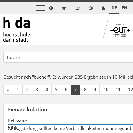
DE
EN
Gesucht nach "bücher".
Es wurden 235 Ergebnisse in 10 Milli
«
1
2
3
4
5
6
7
8
9
10
11
1
Exmatrikulation
Relevanz:
68%
Antragstellung sollten keine Verbindlichkeiten mehr gegenü