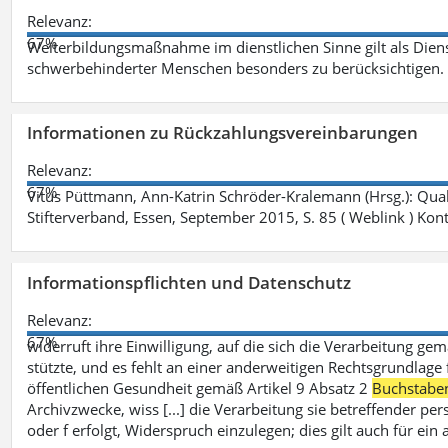
Relevanz:
67%
Weiterbildungsmaßnahme im dienstlichen Sinne gilt als Dien
schwerbehinderter Menschen besonders zu berücksichtigen. Fa
Informationen zu Rückzahlungsvereinbarungen
Relevanz:
67%
Vitus Püttmann, Ann-Katrin Schröder-Kralemann (Hrsg.): Qua
Stifterverband, Essen, September 2015, S. 85 ( Weblink ) Kon
Informationspflichten und Datenschutz
Relevanz:
67%
widerruft ihre Einwilligung, auf die sich die Verarbeitung ge
stützte, und es fehlt an einer anderweitigen Rechtsgrundlage 
öffentlichen Gesundheit gemäß Artikel 9 Absatz 2
Buchstabe
Archivzwecke, wiss [...] die Verarbeitung sie betreffender p
oder f erfolgt, Widerspruch einzulegen; dies gilt auch für ei