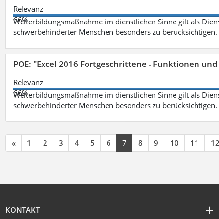
Relevanz:
66%
Weiterbildungsmaßnahme im dienstlichen Sinne gilt als Dien
schwerbehinderter Menschen besonders zu berücksichtigen. Fa
POE: "Excel 2016 Fortgeschrittene - Funktionen und
Relevanz:
66%
Weiterbildungsmaßnahme im dienstlichen Sinne gilt als Dien
schwerbehinderter Menschen besonders zu berücksichtigen. Fa
«
1
2
3
4
5
6
7
8
9
10
11
1
KONTAKT