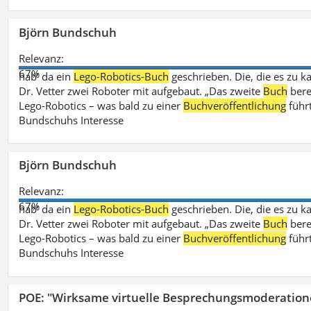
Björn Bundschuh
Relevanz:
67%
hab‘ da ein
Lego-Robotics-Buch
geschrieben. Die, die es zu k
Dr. Vetter zwei Roboter mit aufgebaut. „Das zweite
Buch
bere
Lego-Robotics – was bald zu einer
Buchveröffentlichung
führ
Bundschuhs Interesse
Björn Bundschuh
Relevanz:
67%
hab‘ da ein
Lego-Robotics-Buch
geschrieben. Die, die es zu k
Dr. Vetter zwei Roboter mit aufgebaut. „Das zweite
Buch
bere
Lego-Robotics – was bald zu einer
Buchveröffentlichung
führ
Bundschuhs Interesse
POE: "Wirksame virtuelle Besprechungsmoderation