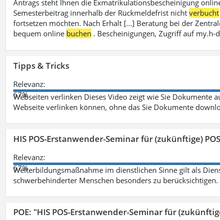
Antrags steht Ihnen die Exmatrikulationsbescheinigung onlin
Semesterbeitrag innerhalb der Rückmeldefrist nicht
verbucht
fortsetzen möchten. Nach Erhalt [...] Beratung bei der Zen
bequem online
buchen
. Bescheinigungen, Zugriff auf my.h-
Tipps & Tricks
Relevanz:
67%
Webseiten verlinken Dieses Video zeigt wie Sie Dokumente
Webseite verlinken können, ohne das Sie Dokumente downlo
HIS POS-Erstanwender-Seminar für (zukünftige) PO
Relevanz:
67%
Weiterbildungsmaßnahme im dienstlichen Sinne gilt als Dien
schwerbehinderter Menschen besonders zu berücksichtigen. Fa
POE: "HIS POS-Erstanwender-Seminar für (zukünfti