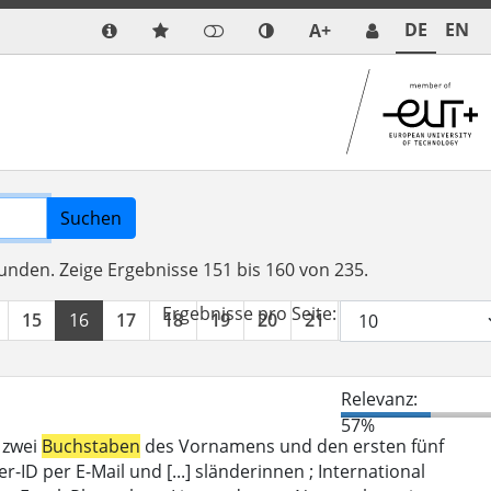
DE
EN
A+
Suchen
funden.
Zeige Ergebnisse 151 bis 160 von 235.
Ergebnisse pro Seite:
15
16
17
18
19
20
21
22
23
24
Relevanz:
57%
 zwei
Buchstaben
des Vornamens und den ersten fünf
D per E-Mail und [...] sländerinnen ; International