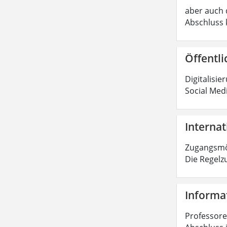
aber auch d
Abschluss 
Öffentli
Digitalisie
Social Med
Internat
Zugangsmög
Die Regelz
Informat
Professoren