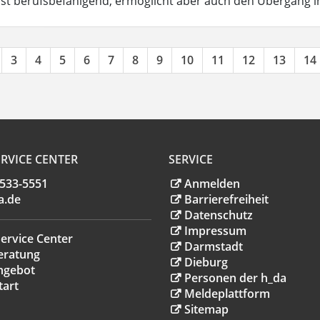
ist berufsbefähigend, ermöglicht aber auch den Übergang 
3
4
5
6
7
8
9
10
11
12
13
14
RVICE CENTER
SERVICE
.533-5551
Anmelden
a
.
de
Barrierefreiheit
Datenschutz
Impressum
ervice Center
Darmstadt
eratung
Dieburg
ngebot
Personen der h_da
tart
Meldeplattform
Sitemap