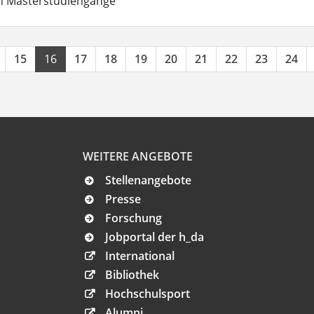
in Masterstudiengänge
15
16
17
18
19
20
21
22
23
24
WEITERE ANGEBOTE
Stellenangebote
Presse
Forschung
Jobportal der h_da
International
Bibliothek
Hochschulsport
Alumni