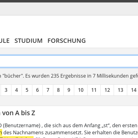
ULE
STUDIUM
FORSCHUNG
 "bücher".
Es wurden 235 Ergebnisse in 7 Millisekunden ge
3
4
5
6
7
8
9
10
11
12
13
14
von A bis Z
D (Benutzername) , die sich aus dem Anfang „st“, den ersten
n
des Nachnamens zusammensetzt. Sie erhalten die Benutzer-I