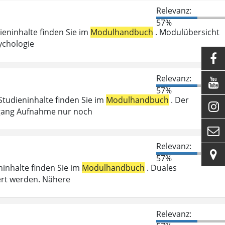
Relevanz:
57%
dieninhalte finden Sie im
Modulhandbuch
. Modulübersicht
ychologie

Relevanz:

57%
 Studieninhalte finden Sie im
Modulhandbuch
. Der

Zugang Aufnahme nur noch

Relevanz:

57%
ninhalte finden Sie im
Modulhandbuch
. Duales
ert werden. Nähere
Relevanz: