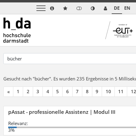
DE
EN
Gesucht nach "bücher".
Es wurden 235 Ergebnisse in 5 Millise
«
1
2
3
4
5
6
7
8
9
10
11
1
pAssat - professionelle Assistenz | Modul III
Relevanz:
3%