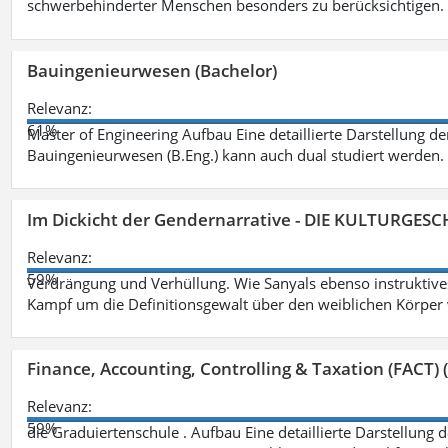
schwerbehinderter Menschen besonders zu berücksichtigen. Fa
Bauingenieurwesen (Bachelor)
Relevanz:
61%
Master of Engineering Aufbau Eine detaillierte Darstellung de
Bauingenieurwesen (B.Eng.) kann auch dual studiert werden.
Im Dickicht der Gendernarrative - DIE KULTURGES
Relevanz:
59%
Verdrängung und Verhüllung. Wie Sanyals ebenso instruktiv
Kampf um die Definitionsgewalt über den weiblichen Körper
Finance, Accounting, Controlling & Taxation (FACT) (
Relevanz:
59%
die Graduiertenschule . Aufbau Eine detaillierte Darstellung 