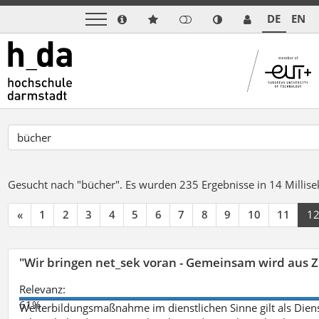
DE
EN
Gesucht nach "bücher".
Es wurden 235 Ergebnisse in 14 Milli
«
1
2
3
4
5
6
7
8
9
10
11
1
"Wir bringen net_sek voran - Gemeinsam wird aus
Relevanz:
61%
Weiterbildungsmaßnahme im dienstlichen Sinne gilt als Dien