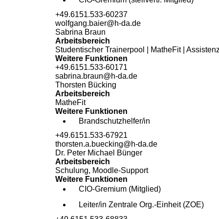
+49.6151.533-60237
wolfgang.baier@h-da
.
de
Sabrina Braun
Arbeitsbereich
Studentischer Trainerpool | MatheFit | Assisten
Weitere Funktionen
+49.6151.533-60171
sabrina.braun@h-da
.
de
Thorsten Bücking
Arbeitsbereich
MatheFit
Weitere Funktionen
Brandschutzhelfer/in
+49.6151.533-67921
thorsten.a.buecking@h-da
.
de
Dr. Peter Michael Bünger
Arbeitsbereich
Schulung, Moodle-Support
Weitere Funktionen
CIO-Gremium (Mitglied)
Leiter/in Zentrale Org.-Einheit (ZOE)