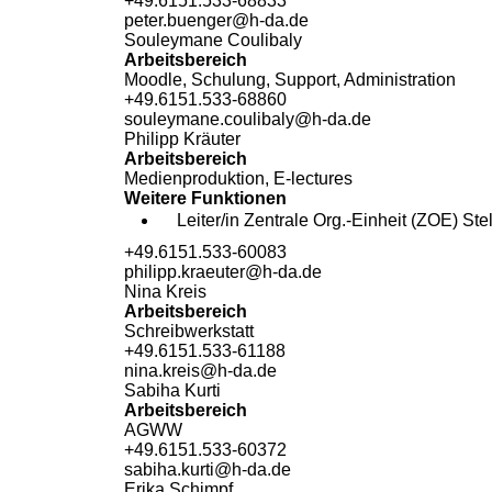
+49.6151.533-68833
peter.buenger@h-da
.
de
Souleymane Coulibaly
Arbeitsbereich
Moodle, Schulung, Support, Administration
+49.6151.533-68860
souleymane.coulibaly@h-da
.
de
Philipp Kräuter
Arbeitsbereich
Medienproduktion, E-lectures
Weitere Funktionen
Leiter/in Zentrale Org.-Einheit (ZOE) Ste
+49.6151.533-60083
philipp.kraeuter@h-da
.
de
Nina Kreis
Arbeitsbereich
Schreibwerkstatt
+49.6151.533-61188
nina.kreis@h-da
.
de
Sabiha Kurti
Arbeitsbereich
AGWW
+49.6151.533-60372
sabiha.kurti@h-da
.
de
Erika Schimpf