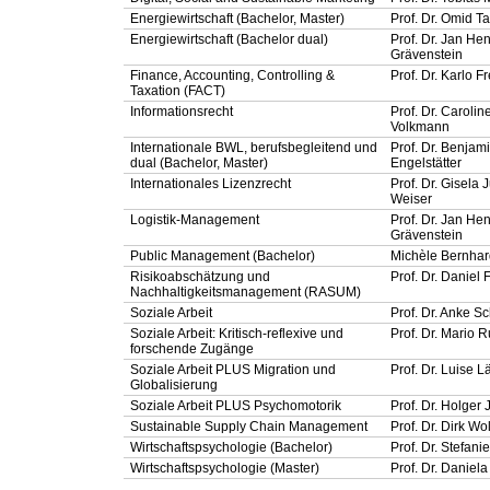
Energiewirtschaft (Bachelor, Master)
Prof. Dr. Omid Ta
Energiewirtschaft (Bachelor dual)
Prof. Dr. Jan He
Grävenstein
Finance, Accounting, Controlling &
Prof. Dr. Karlo Fr
Taxation (FACT)
Informationsrecht
Prof. Dr. Carolin
Volkmann
Internationale BWL, berufsbegleitend und
Prof. Dr. Benjam
dual (Bachelor, Master)
Engelstätter
Internationales Lizenzrecht
Prof. Dr. Gisela 
Weiser
Logistik-Management
Prof. Dr. Jan He
Grävenstein
Public Management (Bachelor)
Michèle Bernha
Risikoabschätzung und
Prof. Dr. Daniel 
Nachhaltigkeitsmanagement (RASUM)
Soziale Arbeit
Prof. Dr. Anke S
Soziale Arbeit: Kritisch-reflexive und
Prof. Dr. Mario 
forschende Zugänge
Soziale Arbeit PLUS Migration und
Prof. Dr. Luise L
Globalisierung
Soziale Arbeit PLUS Psychomotorik
Prof. Dr. Holger 
Sustainable Supply Chain Management
Prof. Dr. Dirk W
Wirtschaftspsychologie (Bachelor)
Prof. Dr. Stefani
Wirtschaftspsychologie (Master)
Prof. Dr. Daniel