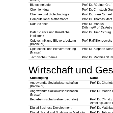
Master)
Biotechnologie
Prof. Dr. Rüdiger Graf
Chemie - dual
Prof. Dr. Christoph Gr
Chemie- und Biotechnologie
Prof. Dr. Frank Schael
Computational Mathematics
Prof. Dr. Thomas März
Data Science
Prof. Dr. Markus
Döhring/Prof. Dr. Antj
Data Science und Künstliche
Prof. Dr. Timo Schürg
Intelligenz
Optotechnik und Bildverarbeitung
Prof. Ralf Blendowske
(Bachelor)
Optotechnik und Bildverarbeitung
Prof. Dr. Stephan Nese
(Master)
Technische Chemie
Prof. Dr. Matthias Stum
Wirtschaft und Ges
Studiengang
Name
Angewandte Sozialwissenschaften
Prof. Dr. Charlo
(Bachelor)
Angewandte Sozialwissenschaften
Prof. Dr. Marlon F
(Master)
Betriebswirtschaftslehre (Bachelor)
Prof. Dr. Christo
Almeling/Jakob 
Digital Business Development
Prof. Dr. Matthia
Digital, Social and Sustainable Marketing
Prof. Dr. Tobias