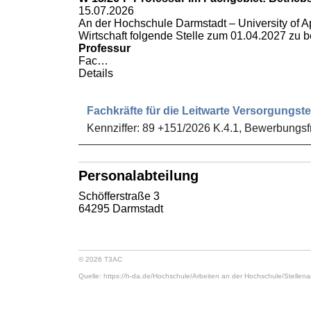
15.07.2026
An der Hochschule Darmstadt – University of 
Wirtschaft
folgende Stelle zum 01.04.2027 zu b
Professur
Fac…
Details
Fachkräfte für die Leitwarte Versorgungst
Kennziffer: 89 +151/2026 K.4.1, Bewerbungsfr
Personalabteilung
Schöfferstraße 3
64295 Darmstadt
© 2026 T3AC
Quelle: https://h-da.de/
Hochschule/
Arbeiten an der Hochschule/
Stellen