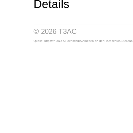
Details
© 2026 T3AC
Quelle: https://h-da.de/
Hochschule/
Arbeiten an der Hochschule/
Stellen