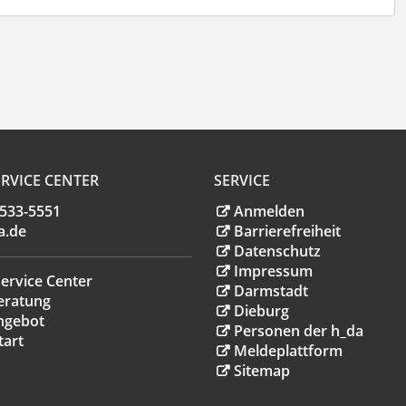
RVICE CENTER
SERVICE
.533-5551
Anmelden
a
.
de
Barrierefreiheit
Datenschutz
Impressum
ervice Center
Darmstadt
eratung
Dieburg
ngebot
Personen der h_da
tart
Meldeplattform
Sitemap