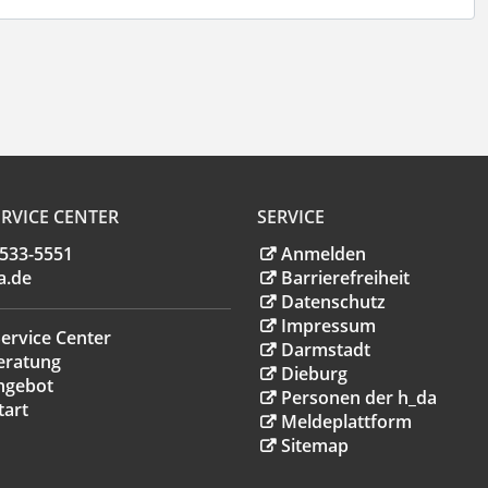
RVICE CENTER
SERVICE
.533-5551
Anmelden
a
.
de
Barrierefreiheit
Datenschutz
Impressum
ervice Center
Darmstadt
eratung
Dieburg
ngebot
Personen der h_da
tart
Meldeplattform
Sitemap