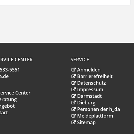
RVICE CENTER
SERVICE
.533-5551
Anmelden
a
.
de
Barrierefreiheit
Datenschutz
Impressum
ervice Center
Darmstadt
eratung
Dieburg
ngebot
Personen der h_da
tart
Meldeplattform
Sitemap