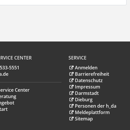
RVICE CENTER
SERVICE
.533-5551
Anmelden
a
.
de
Barrierefreiheit
Datenschutz
Impressum
ervice Center
Darmstadt
eratung
Dieburg
ngebot
Personen der h_da
tart
Meldeplattform
Sitemap