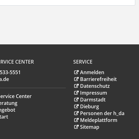
RVICE CENTER
SERVICE
.533-5551
Anmelden
a
.
de
Barrierefreiheit
Datenschutz
Impressum
ervice Center
Darmstadt
eratung
Dieburg
ngebot
Personen der h_da
tart
Meldeplattform
Sitemap