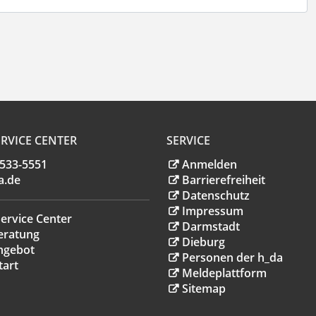
RVICE CENTER
SERVICE
.533-5551
Anmelden
a
.
de
Barrierefreiheit
Datenschutz
Impressum
ervice Center
Darmstadt
eratung
Dieburg
ngebot
Personen der h_da
tart
Meldeplattform
Sitemap