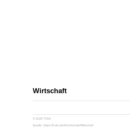
Wirtschaft
© 2026 T3AC
Quelle: https://h-da.de/
Hochschule/
Wirtschaft